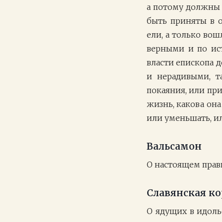
а потому должны 
быть приняты в 
ели, а только вош
верными и по ис
власти епископа 
и нерадивыми, т
покаяния, или пр
жизнь, какова он
или уменьшать, и
Вальсамон
О настоящем прав
Славянская к
О ядущих в идоль