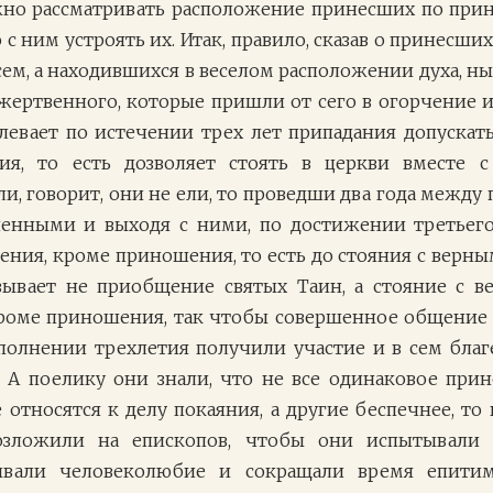
лжно рассматривать расположение принесших по пр
 с ним устроять их. Итак, правило, сказав о принесш
ем, а находившихся в веселом расположении духа, ны
ертвенного, которые пришли от сего в огорчение и
левает по истечении трех лет припадания допускат
я, то есть дозволяет стоять в церкви вместе 
ли, говорит, они не ели, то проведши два года межд
ашенными и выходя с ними, по достижении третьего
ния, кроме приношения, то есть до стояния с верн
азывает не приобщение святых Таин, а стояние с в
кроме приношения, так чтобы совершенное общение 
сполнении трехлетия получили участие и в сем благ
. А поелику они знали, что не все одинаковое прин
 относятся к делу покаяния, а другие беспечнее, то 
озложили на епископов, чтобы они испытывали 
ывали человеколюбие и сокращали время епитим