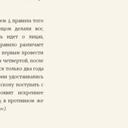
нием
4
правила того
цом делали все,
ь идет о лицах,
равило различает
 первым провести
 четвертой, после
я только два года
они удостаивались
скопу поступать с
роявят искреннее
а; в противном же
ον)
.