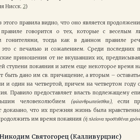
ия Нисск.
2
)
в этого правила видно, что оно является продолже
правиле говорится о тех, которые с веселым ли
м гонителями, тогда как в данном правиле реч
 это с печалью и сожалением. Среди последних п
ские приношения от не вкушавших их, предписывая
ьей ступени покаяния и затем еще некоторое время на
т быть дано им св. причащение, а вторым – оставатьс
ни и один на четвертой, причем на четвертом году 
ия. Правило предоставляет власть подлежащему епи
льшим человеколюбием
(φιλανθρωπεύεσθαι)
, если п
т доказано, что их прежняя жизнь была нравственн
продолжить им время покаяния
(ή πλείονα προστιθέναι χρόν
Никодим Святогорец (Калливурцзис)