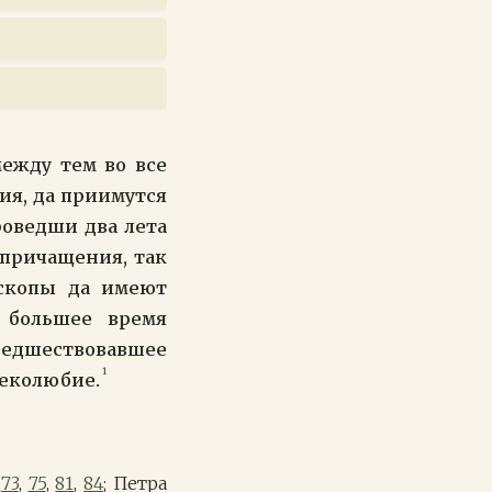
между тем во все
ия, да приимутся
роведши два лета
 причащения, так
ископы да имеют
и большее время
едшествовавшее
1
веколюбие.
.
73
,
75
,
81
,
84
; Петра