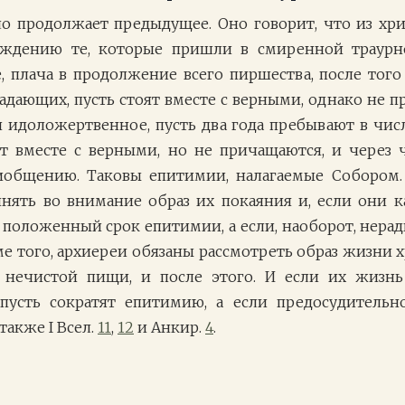
о продолжает предыдущее. Оно говорит, что из хр
уждению те, которые пришли в смиренной траурн
 плача в продолжение всего пиршества, после того
падающих, пусть стоят вместе с верными, однако не 
 идоложертвенное, пусть два года пребывают в чис
т вместе с верными, но не причащаются, и через 
иобщению. Таковы епитимии, налагаемые Собором.
нять во внимание образ их покаяния и, если они 
ь положенный срок епитимии, а если, наоборот, нера
е того, архиереи обязаны рассмотреть образ жизни х
 нечистой пищи, и после этого. И если их жизнь
 пусть сократят епитимию, а если предосудитель
также I Всел.
11
,
12
и Анкир.
4
.