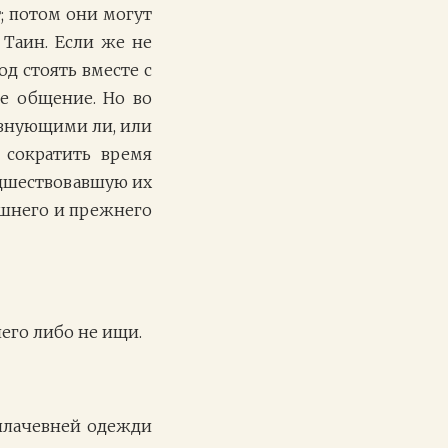
; потом они могут
Таин. Если же не
од стоять вместе с
е общение. Но во
евнующими ли, или
 сократить время
едшествовавшую их
ешнего и прежнего
чего либо не ищи.
 плачевней одежди