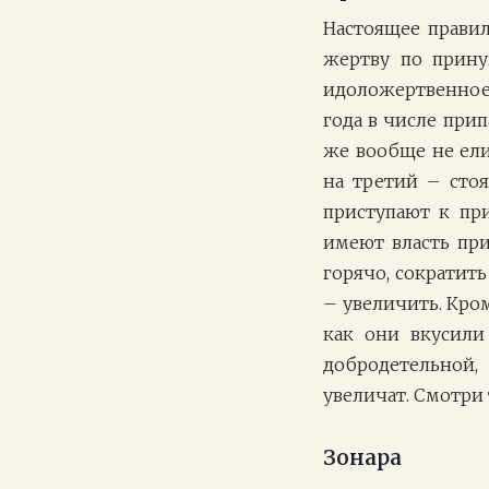
Настоящее правил
жертву по прин
идоложертвенное,
года в числе при
же вообще не ели
на третий – стоя
приступают к пр
имеют власть при
горячо, сократит
– увеличить. Кром
как они вкусили
добродетельной,
увеличат. Смотри 
Зонара