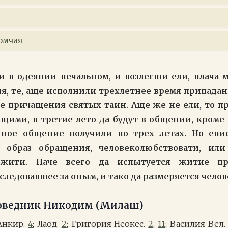
рмчая
 в одеянии печальном, и возлегши ели, плача 
я, те, аще исполнили трехлетнее время припадан
е причащения святых таин. Аще же не ели, то п
ими, в третие лето да будут в общении, кроме
ное общение получили по трех летах. Но еп
в образ обращения, человеколюбствовати, ил
ожити. Паче всего да испытуется житие пр
следовавшее за оным, и тако да размеряется чело
оведник Никодим (Милаш)
 Анкир.
4
; Лаод.
2
; Григория Неокес.
2
,
11
; Василия Вел