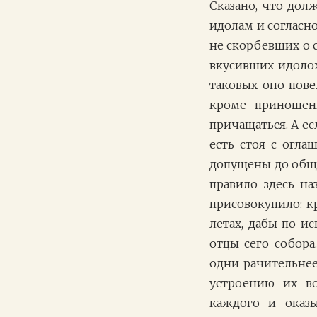
Сказано, что до
идолам и согласно
не скорбевших о с
вкусивших идолож
таковых оно пове
кроме приношени
причащаться. А ес
есть стоя с огл
допущены до обще
правило здесь н
присовокупило: 
летах, дабы по и
отцы сего собора
одни рачительнее
устроению их в
каждого и оказ