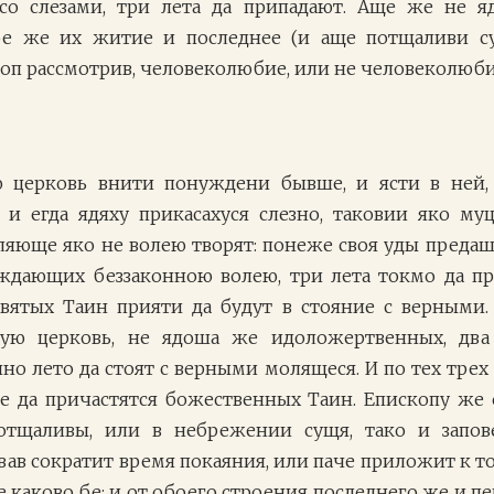
о слезами, три лета да припадают. Аще же не яд
ое же их житие и последнее (и аще потщаливи су
оп рассмотрив, человеколюбие, или не человеколюби
 церковь внити понуждени бывше, и ясти в ней,
и егда ядяху прикасахуся слезно, таковии яко му
яюще яко не волею творят: понеже своя уды предаша
ждающих беззаконною волею, три лета токмо да пр
вятых Таин прияти да будут в стояние с верными
ую церковь, не ядоша же идоложертвенных, два
но лето да стоят с верными молящеся. И по тех трех
е да причастятся божественных Таин. Епископу же 
отщаливы, или в небрежении сущя, тако и запов
ав сократит время покаяния, или паче приложит к то
каково бе; и от обоего строения последнего же и пе