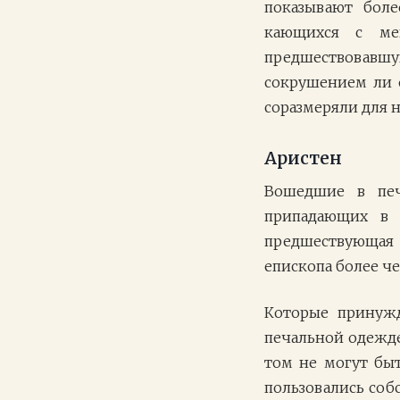
показывают боле
кающихся с ме
предшествовав
сокрушением ли 
соразмеряли для 
Аристен
Вошедшие в печ
припадающих в 
предшествующая 
епископа более 
Которые принужд
печальной одежде 
том не могут бы
пользовались соб