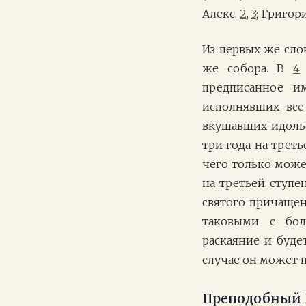
Алекс.
2
,
3
; Григор
Из первых же сло
же собора. В
4
предписанное и
исполнявших все
вкушавших идоль
три года на трет
чего только може
на третьей ступе
святого причащен
таковыми с бо
раскаяние и буде
случае он может 
Преподобный 