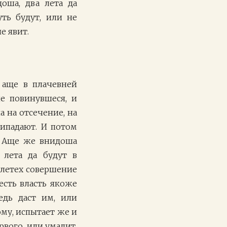
оша, два лета да
ть будут, или не
е явит.
 аще в плачевней
це повинувшеся, и
 на отсечение, на
ипадают. И потом
. Аще же внидоша
 лета да будут в
 летех совершение
есть власть якоже
едь даст им, или
му, испытает же и
рвого, или умалит,