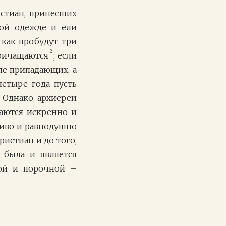
истиан, принесших
ой одежде и ели
 как пробудут три
2
причащаются
; если
ле припадающих, а
четыре года пусть
 Однако архиереи
каются искренно и
диво и равнодушно
ристиан и до того,
 была и является
ной и порочной –