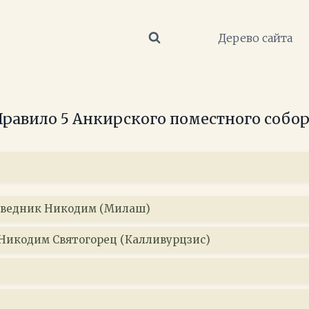
Дерево сайта
равило 5 Анкирского поместного собо
ведник Никодим (Милаш)
Никодим Святогорец (Калливурцзис)