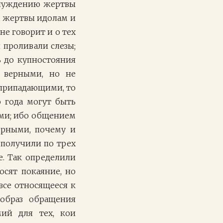
инуждению жертвы
их жертвы идолам и
не говорит и о тех
 проливали слезы;
ь до купностояния
с верными, но не
у припадающими, то
 года могут быть
ыми; ибо общением
ерными, почему и
получили по трех
е. Так определили
осят покаяние, но
все относящееся к
образ обращения
ий для тех, кои