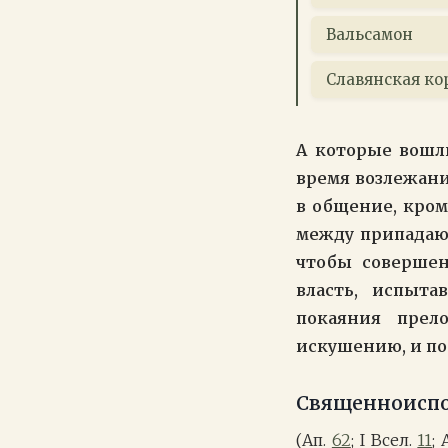
Вальсамон
Славянская ко
А которые вошли
время возлежани
в общение, кром
между припадающ
чтобы совершен
власть, испыта
покаяния прел
искушению, и по
Cвященноисп
(Ап.
62
; I Всел.
11
;