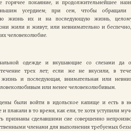
е горячее покаяние, и продолжительнейшее наз
ньшим усердием; при сем, чтобы обращали
шую жизнь их и на последующую жизнь, целом
они жили и живут, или невнимательно и беспечно,
них человеколюбие.
альной одежде и вкушающие со слезами да о
течение трех лет; если же не вкусили, в тече
жизнь и последующая, внимательная или невним
человеколюбивым или менее человеколюбивым.
ены были войти в идольское капище и есть в н
и плакали в то время, как ели, те хотя уступили му
ть признаны сделавшими сие совершенно непроизво
ственными членами для выполнения требуемых безз