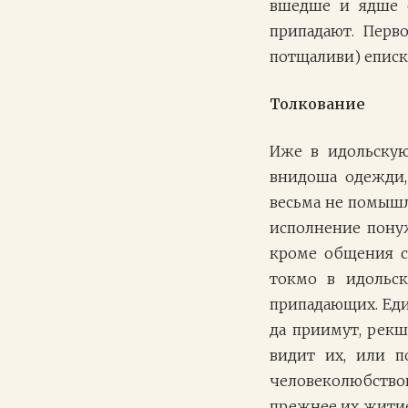
вшедше и ядше с
припадают. Перв
потщаливи) еписк
Толкование
Иже в идольскую
внидоша одежди, 
весьма не помышл
исполнение пону
кроме общения с
токмо в идольск
припадающих. Еди
да приимут, рекш
видит их, или п
человеколюбствов
прежнее их житие 