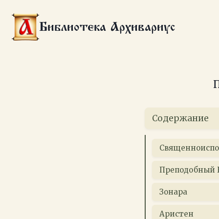
Перейти
к
Библиотека Архивариус
содержимому
П
Содержание
Cвященноиспо
Преподобный 
Зонара
Аристен