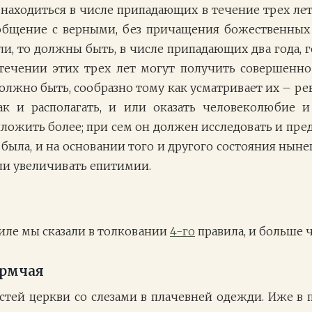
находиться в числе припадающих в течение трех лет
общение с верными, без причащения божественных 
ли, то должны быть, в числе припадающих два года, г
течении этих трех лет могут получить совершенно
должно быть, сообразно тому как усматривает их – р
ак и располагать, и или оказать человеколюбие и
иложить более; при сем он должен исследовать и пр
а была, и на основании того и другого состояния нын
ли увеличивать епитимии.
иле мы сказали в толковании
4-го
правила, и больше 
ормчая
стей церкви со слезами в плачевней одежди. Иже в