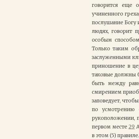
говорится еще 
учиненного греха;
послушание Богу 
людях, говорит п
особым способом
Только таким об
заслуженными кли
приношение в цер
таковые должны б
быть между рав
смирением приобр
заповедует, чтоб
по усмотрению 
рукоположении, 
первом месте
29
А
в этом (5) правиле.