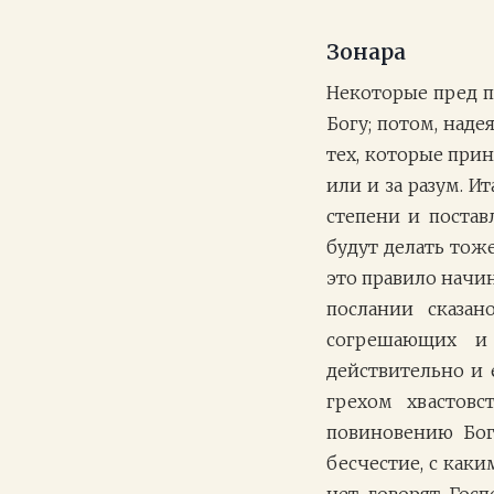
Зонара
Некоторые пред п
Богу; потом, над
тех, которые прин
или и за разум. И
степени и постав
будут делать тож
это правило начи
послании сказан
согрешающих и
действительно и е
грехом хвастов
повиновению Бог
бесчестие, с каки