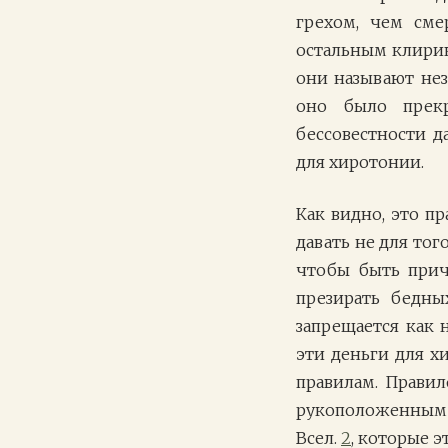
грехом, чем сме
остальным клирика
они называют нез
оно было прекр
бессовестности д
для хиротонии.
Как видно, это пр
давать не для тог
чтобы быть прич
презирать бедны
запрещается как 
эти деньги для х
правилам. Правил
рукоположенным 
Всел.
2
, которые э