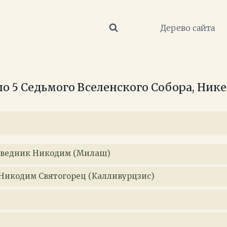
Дерево сайта
о 5 Седьмого Вселенского Собора, Ник
ведник Никодим (Милаш)
Никодим Святогорец (Калливурцзис)