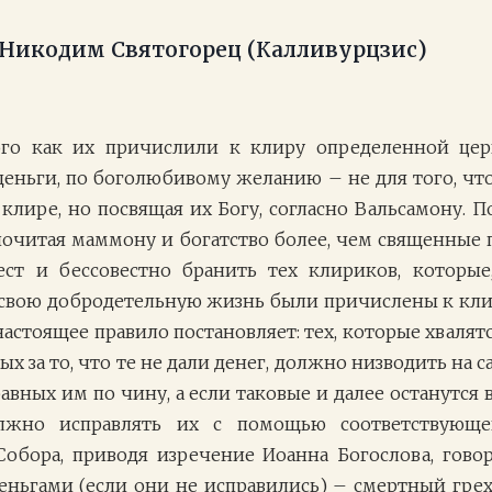
Никодим Святогорец (Калливурцзис)
ого как их причислили к клиру определенной цер
деньги, по боголюбивому желанию – не для того, ч
клире, но посвящая их Богу, согласно Вальсамону. П
почитая маммону и богатство более, чем священные п
ест и бессовестно бранить тех клириков, которые
 свою добродетельную жизнь были причислены к клиру
настоящее правило постановляет: тех, которые хвалят
ых за то, что те не дали денег, должно низводить на 
авных им по чину, а если таковые и далее останутся 
лжно исправлять их с помощью соответствующе
обора, приводя изречение Иоанна Богослова, говор
еньгами (если они не исправились) – смертный гре