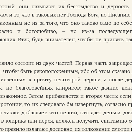
ртный, они называют их бесстыдство и дерзост
м и то, что в таковых нет Господа Бога, по Писанию.
аконным не из-за того, что оно таково само по себ
асно и боголюбиво, – но из-за последующег
ающих. Итак, будь внимателен, чтобы не принять та
авило состоит из двух частей. Первая часть запреща
о, чтобы быть рукоположенным, ибо об этом сказано д
исленным к причту некоторой церкви, а после дер
х, но благоговейных клириков; такое даяние денег
незаконное. Затем прибавляется и вторая часть: есл
иротонии, то их следовало бы извергнуть, согласно
о также добавляет, что всякий, кто дает деньги, дл
в клирика или иерея, должен получить епитимию с
то правило излагают дословно; их толкование смотри 