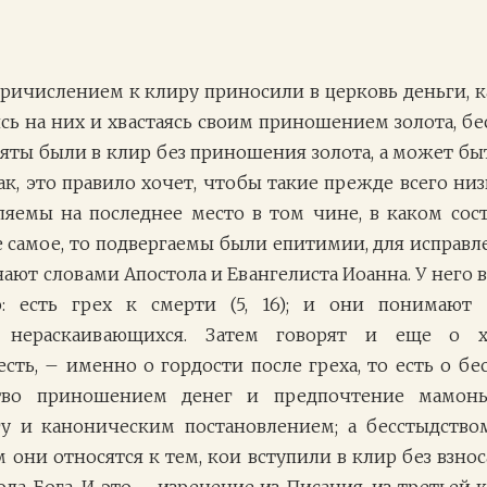
ричислением к клиру приносили в церковь деньги, к
еясь на них и хвастаясь своим приношением золота, б
яты были в клир без приношения золота, а может быт
так, это правило хочет, чтобы такие прежде всего н
ляемы на последнее место в том чине, в каком сост
е самое, то подвергаемы были епитимии, для исправ
нают словами Апостола и Евангелиста Иоанна. У него 
о: есть грех к смерти (5, 16); и они понимают
 нераскаивающихся. Затем говорят и еще о х
сть, – именно о гордости после греха, то есть о бе
ство приношением денег и предпочтение мамоны,
у и каноническим постановлением; а бесстыдств
м они относятся к тем, кои вступили в клир без взнос