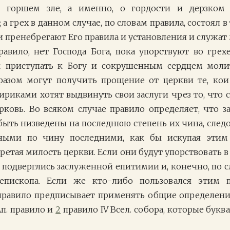
о горшем зле, а именно, о гордости и дерзком 
 а грех в данном случае, по словам правила, состоял в
и пренебрегают Его правила и установления и служат 
равило, нет Господа Бога, пока упорствуют во гре
 приступать к Богу и сокрушенным сердцем моли
разом могут получить прощение от церкви те, ко
риками хотят выдвинуть свои заслуги чрез то, что 
ковь. Во всяком случае правило определяет, что за
ыть низведены на последнюю степень их чина, сле
ными по чину последними, как бы искупая этим 
етая милость церкви. Если они будут упорствовать в 
ы подверглись заслуженной епитимии и, конечно, по с
епископа. Если же кто-либо пользовался этим 
правило предписывает применять общие определения
п. правило и
2
правило IV Всел. собора, которые бук