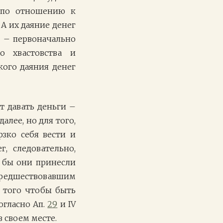
ь по отношению к
 А их даяние денег
е – первоначально
о хвастовства и
кого даяния денег
ет давать деньги –
алее, но для того,
зко себя вести и
, следовательно,
и бы они принесли
 предшествовавшим
я того чтобы быть
огласно Ап.
29
и IV
в своем месте.