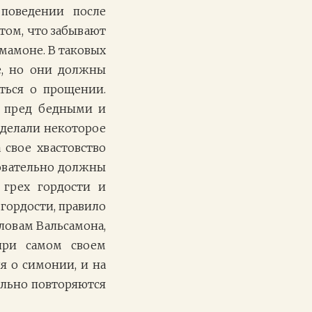
поведении после
 том, что забывают
мамоне. В таковых
хе, но они должны
ться о прощении.
и пред бедными и
сделали некоторое
 свое хвастовство
довательно должны
грех гордости и
гордости, правило
ловам Вальсамона,
при самом своем
 о симонии, и на
вально повторяются