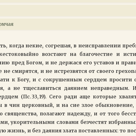
рмчая
сть, когда некие, согрешая, в неисправлении пре
 жестоковыйно возстают на благочестие и исти
ию пред Богом, и не держася его уставов и прави
е не смирятся, и не истрезвятся от своего грехо
ати к Богу, и с сокрушенным сердцем просити 
я, а не тщеславиться даянием неправедным. И
дцем (Пс. 33, 19). Сего ради аще которые хваля
ы в чин церковный, и на сие злое обыкновение
го священства, полагают надежду, и от того бес
ми, укорительными словами безчестят избранных
ую жизнь, и без даяния злата поставленных: то п