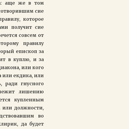
а: аще же в том
 сотворившим сие
правилу, которое
ами получит сие
сечется совсем от
торому правилу
торый епископ за
т в куплю, и за
диакона, или кого
а или екдика, или
, ради гнусного
длежит лишению
уется купленным
а или должности,
дствовавшим во
лирик, да будет