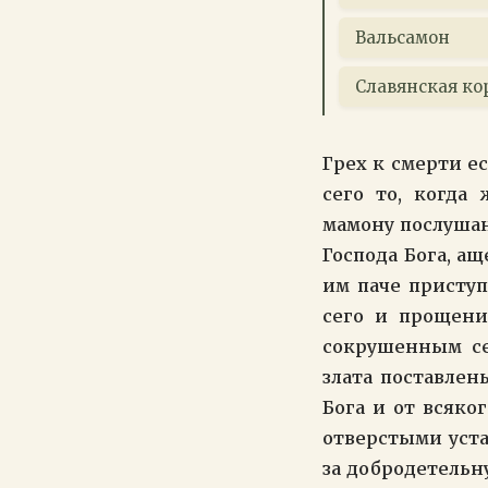
Вальсамон
Славянская ко
Грех к смерти е
сего то, когда
мамону послушан
Господа Бога, ащ
им паче приступ
сего и прощени
сокрушенным сер
злата поставлен
Бога и от всяко
отверстыми уста
за добродетельн