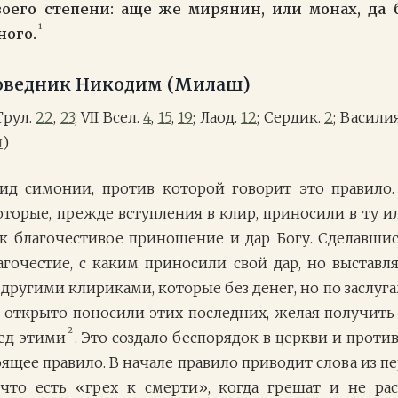
оего степени: аще же мирянин, или монах, да 
1
ного.
оведник Никодим (Милаш)
 Трул.
22
,
23
; VII Всел.
4
,
15
,
19
; Лаод.
12
; Сердик.
2
; Васили
л
)
ид симонии, против которой говорит это правило.
которые, прежде вступления в клир, приносили в ту и
к благочестивое приношение и дар Богу. Сделавши
агочестие, с каким приносили свой дар, но выставл
 другими клириками, которые без денег, но по заслу
 открыто поносили этих последних, желая получить 
2
ед этими
. Это создало беспорядок в церкви и проти
ящее правило. В начале правило приводит слова из пе
), что есть «грех к смерти», когда грешат и не рас