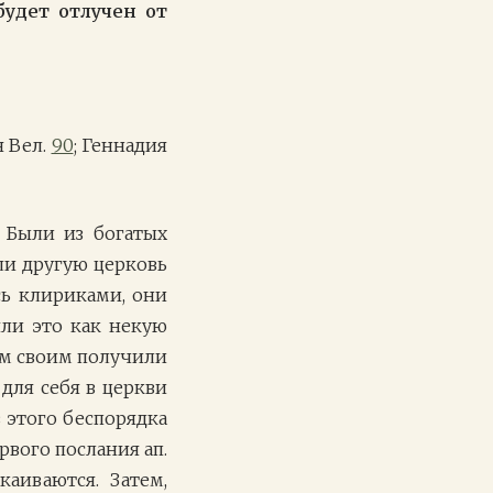
будет отлучен от
я Вел.
90
; Геннадия
 Были из богатых
ли другую церковь
сь клириками, они
яли это как некую
гам своим получили
для себя в церкви
в этого беспорядка
рвого послания ап.
каиваются. Затем,