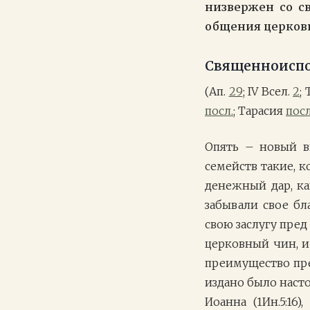
низвержен со св
общения церков
Священноисп
(Ап.
29
; IV Всел.
2
;
посл.
; Тарасия
пос
Опять – новый в
семейств такие, 
денежный дар, ка
забывали свое бл
свою заслугу пред
церковный чин, и
преимущество пр
издано было насто
Иоанна (1Ин.5:16