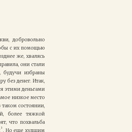
кви, добровольно
тобы с их помощью
озднее же, хвалясь
равила, они стали
, будучи избраны
 без денег. Итак,
ся этими деньгами
самое низкое место
в таком состоянии,
й, более тяжкой
ят, что похвальба
3
х
. Но еще худшим