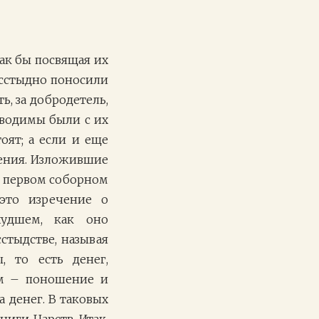
ак бы посвящая их
есстыдно поносили
ь, за добродетель,
изводимы были с их
оят; а если и еще
ления. Изложившие
в первом соборном
 это изречение о
удшем, как оно
сстыдстве, называя
 то есть денег,
ом – поношение и
а денег. В таковых