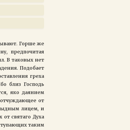
бывают. Горше же
ну, предпочитая
л. В таковых нет
падения. Подобает
оставления греха
бо близ Господь
тся, яко даянием
, отчуждающее от
стыдным лицем, и
 от святаго Духа
оступающих таким