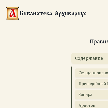
Перейти
к
Библиотека Архивариус
содержимому
Правил
Содержание
Священноиспо
Преподобный 
Зонара
Аристен