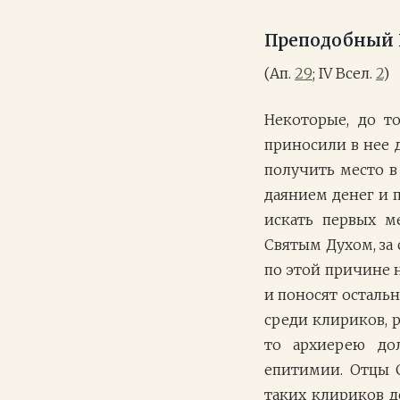
Преподобный 
(Ап.
29
; IV Всел.
2
)
Некоторые, до т
приносили в нее 
получить место в 
даянием денег и 
искать первых м
Святым Духом, за
по этой причине 
и поносят остальн
среди клириков, р
то архиерею до
епитимии. Отцы С
таких клириков д